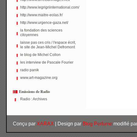
http://www.legrigriinternational.com/
http://www.maitre-eolas.fr/
http://www.urgence-gaza.net/
la fondation des sciences
citoyennes
laisse pas ces cris / l'espace écrit,
le site de Jean-Michel Defromont
le blog de Michel Collon
les interview de Pascale Fourier
radio panik
www.art-magazine.org
Emissions de Radio
Radio : Archives
Conçu par
XARAX
| Design par
Blog Perfume
modifié pa