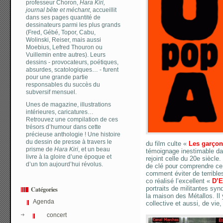
professeur Choron,
Hara Kiri,
journal bête et méchant
, accueillit
dans ses pages quantité de
dessinateurs parmi les plus grands
(Fred, Gébé, Topor, Cabu,
Wolinski, Reiser, mais aussi
Moebius, Lefred Thouron ou
Vuillemin entre autres). Leurs
dessins - provocateurs, poétiques,
absurdes, scatologiques… - furent
pour une grande partie
responsables du succès du
subversif mensuel.
Unes de magazine, illustrations
intérieures, caricatures…
Retrouvez une compilation de ces
trésors d’humour dans cette
précieuse anthologie ! Une histoire
du dessin de presse à travers le
du film culte «
Les garço
prisme de
Hara Kiri
, et un beau
témoignage inestimable dans 
livre à la gloire d’une époque et
rejoint celle du 20e siècle.
d’un ton aujourd’hui révolus.
de clé pour comprendre ce 
comment éviter de terribles
co réalisé l’excellent «
D’E
Catégories
portraits de militantes syn
la maison des Métallos. Il
Agenda
collective et aussi, de vie
concert