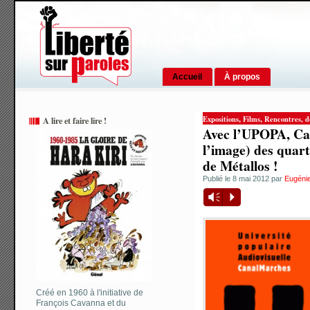
Accueil
À propos
,
,
Expositions
Films
Rencontres, dé
A lire et faire lire !
Avec l’UPOPA, Can
l’image) des quart
de Métallos !
Publié le 8 mai 2012 par
Eugéni
Vm
P
Créé en 1960 à l'initiative de
François Cavanna et du