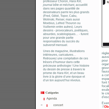
professeur Choron,
Hara Kiri,
journal bête et méchant
, accueillit
dans ses pages quantité de
dessinateurs parmi les plus grands
(Fred, Gébé, Topor, Cabu,
Wolinski, Reiser, mais aussi
Moebius, Lefred Thouron ou
Vuillemin entre autres). Leurs
dessins - provocateurs, poétiques,
absurdes, scatologiques… - furent
pour une grande partie
responsables du succès du
subversif mensuel.
Unes de magazine, illustrations
règle
intérieures, caricatures…
aussi
Retrouvez une compilation de ces
pour 
trésors d’humour dans cette
organ
précieuse anthologie ! Une histoire
gouve
du dessin de presse à travers le
fauss
prisme de
Hara Kiri
, et un beau
a con
livre à la gloire d’une époque et
espa
d’un ton aujourd’hui révolus.
font 
focal
exubé
Catégories
le cr
d’esc
Agenda
Exemp
concert
l’
Obs