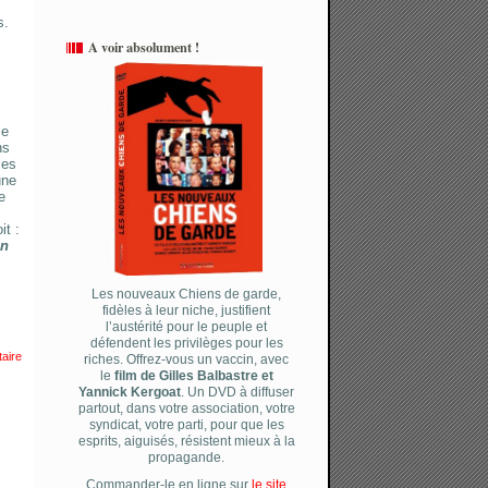
s.
A voir absolument !
se
ns
les
une
e
it :
on
Les nouveaux Chiens de garde,
fidèles à leur niche, justifient
l’austérité pour le peuple et
défendent les privilèges pour les
aire
riches. Offrez-vous un vaccin, avec
le
film de Gilles Balbastre et
Yannick Kergoat
. Un DVD à diffuser
partout, dans votre association, votre
syndicat, votre parti, pour que les
esprits, aiguisés, résistent mieux à la
propagande.
Commander-le en ligne sur
le site