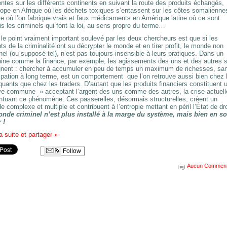
ntes sur les différents continents en suivant la route des produits échangés,
ope en Afrique où les déchets toxiques s’entassent sur les côtes somalienne
e où l’on fabrique vrais et faux médicaments en Amérique latine où ce sont
is les criminels qui font la loi, au sens propre du terme…
le point vraiment important soulevé par les deux chercheurs est que si les
ts de la criminalité ont su décrypter le monde et en tirer profit, le monde non
nel (ou supposé tel), n’est pas toujours insensible à leurs pratiques. Dans un
ine comme la finance, par exemple, les agissements des uns et des autres 
ignent : chercher à accumuler en peu de temps un maximum de richesses, sa
ipation à long terme, est un comportement que l’on retrouve aussi bien chez 
quants que chez les traders. D’autant que les produits financiers constituent 
ve commune » acceptant l’argent des uns comme des autres, la crise actuell
ntuant ce phénomène. Ces passerelles, désormais structurelles, créent un
 complexe et multiple et contribuent à l’entropie mettant en péril l’État de dro
onde criminel n’est plus installé à la marge du système, mais bien en s
 !
la suite et partager
»
Follow
Aucun Comment