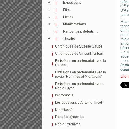
prése
Expositions
d’Eur
Films
D’Asi
parfo
Livres
Mais 
Manifestations
tenan
crimi
Rencontres, débats …
doma
Théâtre
rejo
antic
Chroniques de Suzelle Gaube
délin
« cu
Chroniques de Vincent Turban
acce
monde
Emissions en partenariat avec la
le m
Cimade
cœur
Emissions en partenariat avec la
Lire 
revue "Hommes et Migrations"
Emissions en partenariat avec
Radio Clype
Impromptus
Les questions d'Antoine Tricot
Non classé
Portraits c(r)achés
Radio : Archives