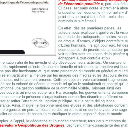
de l’économie parallèle »
, paru aux édit
Ellipses, est sans doute le premier à abor
la question de l’économie « informelle » d
point de vue tout à fait inédit : celui des
criminels eux-mêmes !
En effet, dès les premières pages, les
auteurs nous expliquent quelle est la visi
du monde des trafiquants et autres vend
de drogue, d’armes, d’objets contrefaits o
d’Êtres humains. Il s’agit pour eux, tel de
cosmonautes, de prendre de la hauteur po
voir quelles sont les zones de la planète q
échappent à tout contrôle et/ou
mentation afin de les investir et d’y développer leurs activités. On comprend
 très rapidement qu’entre économie formelle et informelle la frontière est floue
ne pas dire inexistante et que notre perception du monde en général et du cr
isé en particulier, alimentée par les images des médias et les discours de no
rnants, est totalement erronée. Cette perception, volontairement fragmentée,
ée par la volonté de décrire le monde tel qu’on le souhaiterait et non tel qu’il 
ditionné une gestion routinière de la criminalité visible, laissant ainsi des
ces ouverts au monde souterrain. Par exemple, les gouvernements européen
l’impasse sur la présence d’organisations criminelles discrètes préférant se
iser et attirer l’attention de l’opinion publique sur la petite délinquance
rante. Ainsi, malgré le foisonnement des études et des statistiques concern
ime organisé, on perd la hiérarchie des objectifs et on confond vider une cage
alier de dealers de haschich et éradiquer le crime organisé dans le monde.
les à l’appui, la géographe et l’historien chercheur, tous deux membres de
ervatoire Géopolitique des Drogues
, décrivent l’inter-connectivité des maf