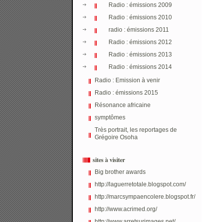
Radio : émissions 2009
Radio : émissions 2010
radio : émissions 2011
Radio : émissions 2012
Radio : émissions 2013
Radio : émissions 2014
Radio : Emission à venir
Radio : émissions 2015
Résonance africaine
symptômes
Très portrait, les reportages de
Grégoire Osoha
sites à visiter
Big brother awards
http://laguerretotale.blogspot.com/
http://marcsympaencolere.blogspot.fr/
http://www.acrimed.org/
http://www.arretsurimages.net/