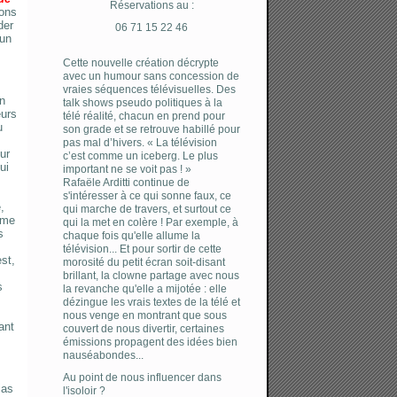
Réservations au :
ions
der
06 71 15 22 46
’un
Cette nouvelle création décrypte
avec un humour sans concession de
vraies séquences télévisuelles. Des
on
talk shows pseudo politiques à la
eurs
télé réalité, chacun en prend pour
u
son grade et se retrouve habillé pour
s
pas mal d’hivers. « La télévision
ur
c’est comme un iceberg. Le plus
ui
important ne se voit pas ! »
Rafaële Arditti continue de
s'intéresser à ce qui sonne faux, ce
,
qui marche de travers, et surtout ce
ime
qui la met en colère ! Par exemple, à
s
chaque fois qu'elle allume la
télévision... Et pour sortir de cette
est,
morosité du petit écran soit-disant
brillant, la clowne partage avec nous
s
la revanche qu'elle a mijotée : elle
dézingue les vrais textes de la télé et
nous venge en montrant que sous
ant
couvert de nous divertir, certaines
émissions propagent des idées bien
nauséabondes...
Au point de nous influencer dans
ias
l'isoloir ?