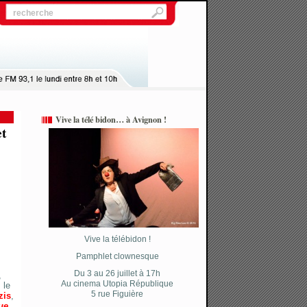
Vive la télé bidon… à Avignon !
et
Vive la télébidon !
Pamphlet clownesque
Du 3 au 26 juillet à 17h
,
Au cinema Utopia République
 le
5 rue Figuière
zis
,
ue