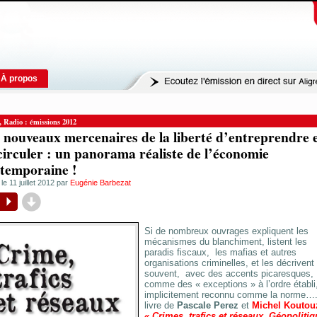
À propos
,
Radio : émissions 2012
 nouveaux mercenaires de la liberté d’entreprendre 
circuler : un panorama réaliste de l’économie
temporaine !
 le 11 juillet 2012 par
Eugénie Barbezat
d
P
Si de nombreux ouvrages expliquent les
mécanismes du blanchiment, listent les
paradis fiscaux, les mafias et autres
organisations criminelles, et les décrivent
souvent, avec des accents picaresques,
comme des « exceptions » à l’ordre établi
implicitement reconnu comme la norme….
livre de
Pascale Perez
et
Michel Koutou
« Crimes, trafics et réseaux, Géopolitiq