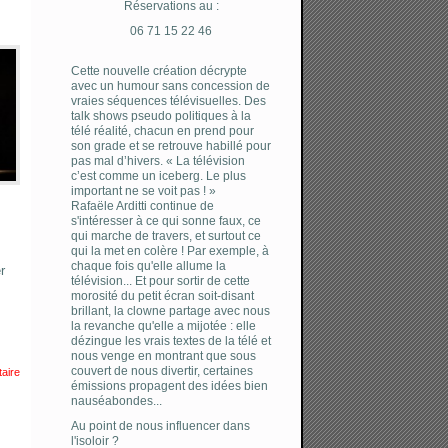
Réservations au :
06 71 15 22 46
Cette nouvelle création décrypte
avec un humour sans concession de
vraies séquences télévisuelles. Des
talk shows pseudo politiques à la
télé réalité, chacun en prend pour
son grade et se retrouve habillé pour
pas mal d’hivers. « La télévision
c’est comme un iceberg. Le plus
important ne se voit pas ! »
Rafaële Arditti continue de
s'intéresser à ce qui sonne faux, ce
qui marche de travers, et surtout ce
qui la met en colère ! Par exemple, à
chaque fois qu'elle allume la
r
télévision... Et pour sortir de cette
morosité du petit écran soit-disant
brillant, la clowne partage avec nous
la revanche qu'elle a mijotée : elle
dézingue les vrais textes de la télé et
nous venge en montrant que sous
couvert de nous divertir, certaines
aire
émissions propagent des idées bien
nauséabondes...
Au point de nous influencer dans
l'isoloir ?