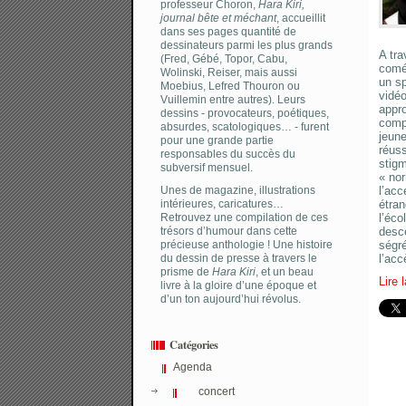
professeur Choron,
Hara Kiri,
journal bête et méchant
, accueillit
dans ses pages quantité de
dessinateurs parmi les plus grands
A tra
(Fred, Gébé, Topor, Cabu,
coméd
Wolinski, Reiser, mais aussi
un sp
Moebius, Lefred Thouron ou
vidéo
Vuillemin entre autres). Leurs
appro
dessins - provocateurs, poétiques,
comp
absurdes, scatologiques… - furent
jeune
pour une grande partie
réuss
responsables du succès du
stigm
subversif mensuel.
« nor
Unes de magazine, illustrations
l’acc
intérieures, caricatures…
étran
Retrouvez une compilation de ces
l’éco
trésors d’humour dans cette
desce
précieuse anthologie ! Une histoire
ségré
du dessin de presse à travers le
l’acc
prisme de
Hara Kiri
, et un beau
Lire 
livre à la gloire d’une époque et
d’un ton aujourd’hui révolus.
Catégories
Agenda
concert