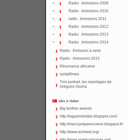
Radio : émissions 2009
Radio : émissions 2010
radio : émissions 2011
Radio : émissions 2012
Radio : émissions 2013
Radio : émissions 2014
Radio : Emission à venir
Radio : émissions 2015
Résonance africaine
symptômes
Très portrait, les reportages de
Grégoire Osoha
sites à visiter
Big brother awards
http://laguerretotale.blogspot.com/
http://marcsympaencolere.blogspot.fr/
http://www.acrimed.org/
http://www.arretsurimages.net/