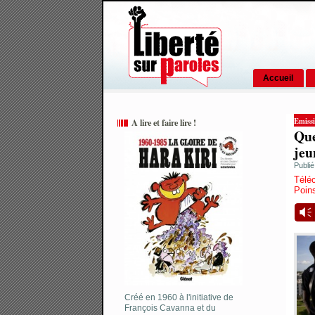
Accueil
Emissi
A lire et faire lire !
Que
jeu
Publi
Télé
Poin
Vm
Créé en 1960 à l'initiative de
François Cavanna et du