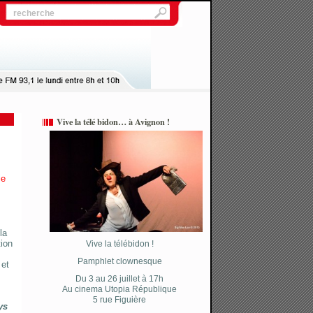
Vive la télé bidon… à Avignon !
ie
la
tion
Vive la télébidon !
Pamphlet clownesque
 et
Du 3 au 26 juillet à 17h
Au cinema Utopia République
5 rue Figuière
ys