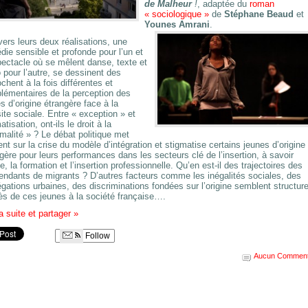
de Malheur
!
, adaptée du
roman
« sociologique »
de
Stéphane Beaud
et
Younes Amrani
.
vers leurs deux réalisations, une
ie sensible et profonde pour l’un et
ectacle où se mêlent danse, texte et
 pour l’autre, se dessinent des
chent à la fois différentes et
lémentaires de la perception des
s d’origine étrangère face à la
ite sociale. Entre « exception » et
atisation, ont-ils le droit à la
malité » ? Le débat politique met
ent sur la crise du modèle d’intégration et stigmatise certains jeunes d’origine
gère pour leurs performances dans les secteurs clé de l’insertion, à savoir
le, la formation et l’insertion professionnelle. Qu’en est-il des trajectoires des
ndants de migrants ? D’autres facteurs comme les inégalités sociales, des
gations urbaines, des discriminations fondées sur l’origine semblent structure
ès de ces jeunes à la société française….
la suite et partager
»
Follow
Aucun Comment