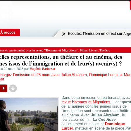
À propos
,
,
,
ons en partenariat avec la revue "Hommes et Migrations"
Films
Livres
Théâtre
lles representations, au théâtre et au cinéma, des
nes issus de l’immigration et de leur(s) avenir(s) ?
é le 29 mars 2013 par
Eugénie Barbezat
chargez l’émission du 25 mars avec Julien Abraham, Dominique Lurcel et Mar
sot
d
P
Dans cette émission en partenariat avec 
revue Hommes et Migrations
, il est ques
de la manière dont les jeunes issus de
l’immigration sont représentés au théâtre
au cinéma. Avec
Julien Abraham
, le
réalisateur du film
La Cité Rose
,
actuellement en salles et
Dominique
Lurcel
, metteur en scène de la pièce
Pa