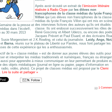
Après avoir écouté un extrait de
l’émission littéraire
réalisée à Radio Clype
par
les élèves non
francophones de la classe médias du lycée Franç
Villon
qui Les élèves non francophones de la classe
médias du lycée François Villon qui ont mis en scèn
des interviews fictives des auteurs qu’ils ont étudiés
Semaine de la presse et
classe. Ils ont endossé successivement les rôles de
médias dans l’école®,
René Goscinny et Albert Uderzo, ou encore des poèt
5 au 30 mars 2013
Jacques Prévert et Paul Eluard, et des écrivains Roa
 Susie Morgenstern et J.K.Rowling, et celui du journaliste.
Leidy, Ange, Not
h
et
Barna
, réunis sur le plateau de Liberté sur Paroles, nous font partager les
sses de cette expérience qui les a enthousiasmés.
ectif de la « classe médias » est de donner aux jeunes élèves des outils pour
ser et interpréter les médias traditionnels et numériques, français ou étranger
 aussi pour apprendre à mieux communiquer en leur permettant de produire e
des objets médiatiques (journal en ligne ou papier, pages d’information en
, radio, vidéo, photo). Ce projet de classes médias est proposé par le
Clemi
.
Lire la suite et partager
»
Follow
1 Comment