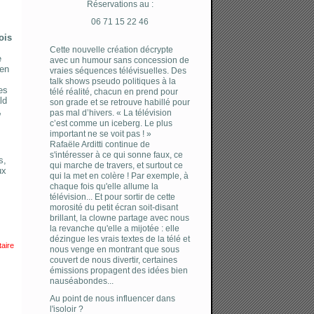
Réservations au :
06 71 15 22 46
ois
Cette nouvelle création décrypte
e
avec un humour sans concession de
 en
vraies séquences télévisuelles. Des
talk shows pseudo politiques à la
es
télé réalité, chacun en prend pour
ld
son grade et se retrouve habillé pour
,
pas mal d’hivers. « La télévision
c’est comme un iceberg. Le plus
important ne se voit pas ! »
Rafaële Arditti continue de
s'intéresser à ce qui sonne faux, ce
s,
qui marche de travers, et surtout ce
ux
qui la met en colère ! Par exemple, à
chaque fois qu'elle allume la
télévision... Et pour sortir de cette
morosité du petit écran soit-disant
brillant, la clowne partage avec nous
la revanche qu'elle a mijotée : elle
dézingue les vrais textes de la télé et
aire
nous venge en montrant que sous
couvert de nous divertir, certaines
émissions propagent des idées bien
nauséabondes...
Au point de nous influencer dans
l'isoloir ?