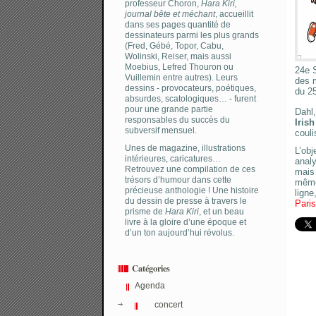
professeur Choron,
Hara Kiri,
journal bête et méchant
, accueillit
dans ses pages quantité de
dessinateurs parmi les plus grands
(Fred, Gébé, Topor, Cabu,
Wolinski, Reiser, mais aussi
Moebius, Lefred Thouron ou
24e 
Vuillemin entre autres). Leurs
des 
dessins - provocateurs, poétiques,
du 2
absurdes, scatologiques… - furent
pour une grande partie
Dahl,
responsables du succès du
Iris
subversif mensuel.
couli
Unes de magazine, illustrations
L’obj
intérieures, caricatures…
analy
Retrouvez une compilation de ces
mais
trésors d’humour dans cette
même 
précieuse anthologie ! Une histoire
ligne
du dessin de presse à travers le
Paris
prisme de
Hara Kiri
, et un beau
livre à la gloire d’une époque et
d’un ton aujourd’hui révolus.
Catégories
Agenda
concert