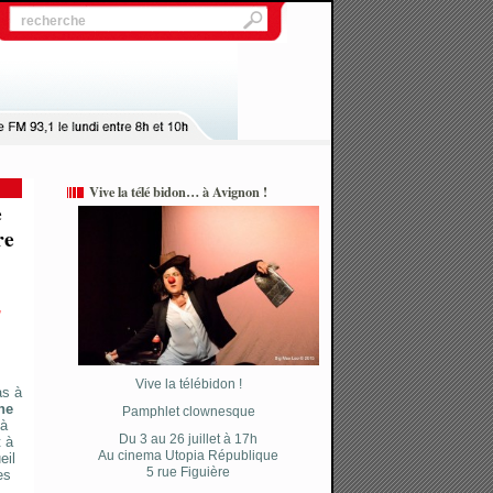
Vive la télé bidon… à Avignon !
e
re
,
Vive la télébidon !
as à
ne
Pamphlet clownesque
 à
Du 3 au 26 juillet à 17h
 à
Au cinema Utopia République
eil
5 rue Figuière
es