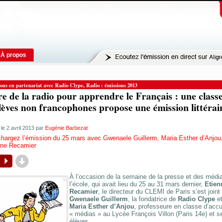
À propos
,
ons en partenariat avec Radio Clype
Radio : émissions 2013
re de la radio pour apprendre le Français : une class
lèves non francophones propose une émission littérai
 le 2 avril 2013 par
Eugénie Barbezat
chargez l’émission du 25 mars avec Gwenaele Guillerm, Maria Esther d’Anjou
nne Recamier
d
P
À l’occasion de la semaine de la presse et des médi
l’école, qui avait lieu du 25 au 31 mars dernier,
Etien
Recamier
, le directeur du CLEMI de Paris s’est joint
Gwenaele Guillerm
, la fondatrice de
Radio Clype
et
Maria Esther d’Anjou
, professeure en classe d’accu
« médias » au Lycée François Villon (Paris 14e) et s
élèves.