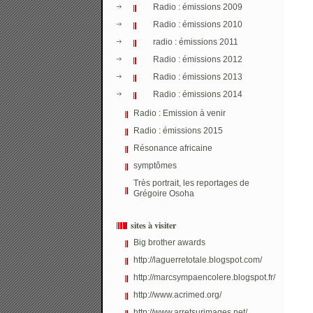
Radio : émissions 2009
Radio : émissions 2010
radio : émissions 2011
Radio : émissions 2012
Radio : émissions 2013
Radio : émissions 2014
Radio : Emission à venir
Radio : émissions 2015
Résonance africaine
symptômes
Très portrait, les reportages de
Grégoire Osoha
sites à visiter
Big brother awards
http://laguerretotale.blogspot.com/
http://marcsympaencolere.blogspot.fr/
http://www.acrimed.org/
http://www.arretsurimages.net/