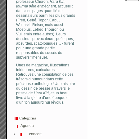
professeur Choron,
Hara Kiri,
journal bête et méchant
, accueillit
dans ses pages quantité de
dessinateurs parmi les plus grands
(Fred, Gébé, Topor, Cabu,
Wolinski, Reiser, mais aussi
Moebius, Lefred Thouron ou
Vuillemin entre autres). Leurs
dessins - provocateurs, poétiques,
absurdes, scatologiques… - furent
pour une grande partie
responsables du succès du
subversif mensuel.
Unes de magazine, illustrations
intérieures, caricatures…
Retrouvez une compilation de ces
trésors d’humour dans cette
précieuse anthologie ! Une histoire
du dessin de presse à travers le
prisme de
Hara Kiri
, et un beau
livre à la gloire d’une époque et
d’un ton aujourd’hui révolus.
Catégories
Agenda
concert