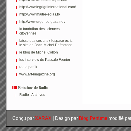
http://www.legrigriinternational.com/
http://www.maitre-eolas.fr/
http://www.urgence-gaza.net/
la fondation des sciences
citoyennes
laisse pas ces cris / l'espace écrit,
le site de Jean-Michel Defromont
le blog de Michel Collon
les interview de Pascale Fourier
radio panik
www.art-magazine.org
Emissions de Radio
Radio : Archives
Conçu par
XARAX
| Design par
Blog Perfume
modifié pa