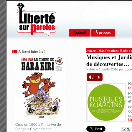
Accueil
À propos
,
,
concert
Manifestations
Radio : 
A lire et faire lire !
Musiques et Jardin
de découvertes…
Publié le 10 juillet 2010 par
Eugé
Vm
P
R
fe
pu
ar
et
da
co
sa
Li
Créé en 1960 à l'initiative de
François Cavanna et du