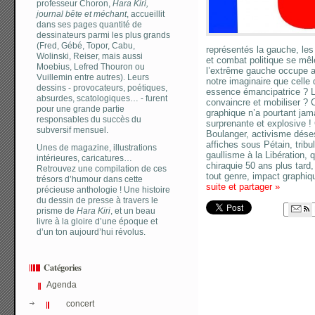
professeur Choron,
Hara Kiri,
journal bête et méchant
, accueillit
dans ses pages quantité de
dessinateurs parmi les plus grands
(Fred, Gébé, Topor, Cabu,
représentés la gauche, le
Wolinski, Reiser, mais aussi
et combat politique se mêl
Moebius, Lefred Thouron ou
l’extrême gauche occupe au
Vuillemin entre autres). Leurs
notre imaginaire que celle 
dessins - provocateurs, poétiques,
essence émancipatrice ? La
absurdes, scatologiques… - furent
convaincre et mobiliser ? 
pour une grande partie
graphique n’a pourtant ja
responsables du succès du
surprenante et explosive 
subversif mensuel.
Boulanger, activisme déses
affiches sous Pétain, tribul
Unes de magazine, illustrations
gaullisme à la Libération,
intérieures, caricatures…
chiraquie 50 ans plus tard
Retrouvez une compilation de ces
tout genre, impact graphiq
trésors d’humour dans cette
suite et partager
»
précieuse anthologie ! Une histoire
du dessin de presse à travers le
prisme de
Hara Kiri
, et un beau
livre à la gloire d’une époque et
d’un ton aujourd’hui révolus.
Catégories
Agenda
concert