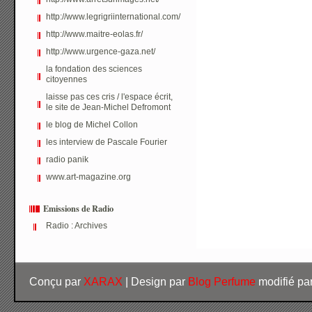
http://www.legrigriinternational.com/
http://www.maitre-eolas.fr/
http://www.urgence-gaza.net/
la fondation des sciences
citoyennes
laisse pas ces cris / l'espace écrit,
le site de Jean-Michel Defromont
le blog de Michel Collon
les interview de Pascale Fourier
radio panik
www.art-magazine.org
Emissions de Radio
Radio : Archives
Conçu par
XARAX
| Design par
Blog Perfume
modifié pa