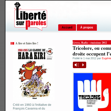
Accueil
À propos
,
Livres
Radio : émissions 2012
A lire et faire lire !
Tricolore, ou comm
droite occupent l’
Publié le 1 mai 2012 par
Eugéni
Vm
P
Créé en 1960 à l'initiative de
François Cavanna et du