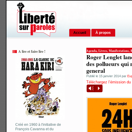
Accueil
À propos
,
,
,
Agenda
Livres
Manifestations
R
A lire et faire lire !
Roger Lenglet lanc
des pollueurs qui 
general
Publié le 15 janvier 2014 par
Eu
Téléchargez l’émission du 
Vm
P
Créé en 1960 à l'initiative de
François Cavanna et du