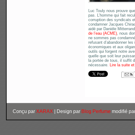
Luc Touly nous prouve que
pas. L’homme qui fait recu
corruption des syndicats e
condamner Jacques Chirac
aidé par Danièle Mitterrand
de l’eau (ACME)
, nous don
ne sommes pas condamnés 
refusant d’abandonner les 
économiques et aux oligar
outils qui forgent notre ave
quelle que soit leur puissa
la portée de tous, il suffit
nécessaire.
Lire la suite e
Conçu par
XARAX
| Design par
Blog Perfume
modifié pa