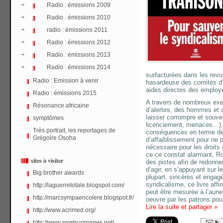
Radio : émissions 2009
Radio : émissions 2010
radio : émissions 2011
Radio : émissions 2012
Radio : émissions 2013
Radio : émissions 2014
surfacturées dans les revue
Radio : Emission à venir
hasardeuse des comités d’
aides directes des emplo
Radio : émissions 2015
A travers de nombreux exe
Résonance africaine
d’alertes, des hommes et 
laisser corrompre et souve
symptômes
licenciement, menaces…), l
Très portrait, les reportages de
conséquences en terme de 
Grégoire Osoha
d’affaiblissement pour ne p
nécessaire pour les droits 
ce ce constat alarmant, R
sites à visiter
des pistes afin de redonne
d’agir, en s’appuyant sur l
Big brother awards
plupart, sincères et engagé
syndicalisme, ce livre affir
http://laguerretotale.blogspot.com/
peut être mesurée à l’aun
http://marcsympaencolere.blogspot.fr/
oeuvre par les patrons pour
Lire la suite et partager
»
http://www.acrimed.org/
http://www.arretsurimages.net/