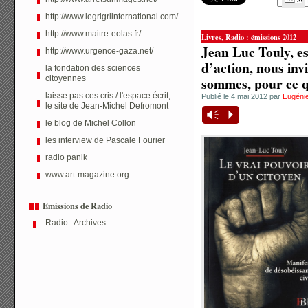
http://www.legrigriinternational.com/
http://www.maitre-eolas.fr/
,
Livres
Radio : émissions 2012
Jean Luc Touly, e
http://www.urgence-gaza.net/
d’action, nous inv
la fondation des sciences
citoyennes
sommes, pour ce qu
laisse pas ces cris / l'espace écrit,
Publié le 4 mai 2012 par
Eugéni
le site de Jean-Michel Defromont
Vm
P
le blog de Michel Collon
les interview de Pascale Fourier
radio panik
www.art-magazine.org
Emissions de Radio
Radio : Archives