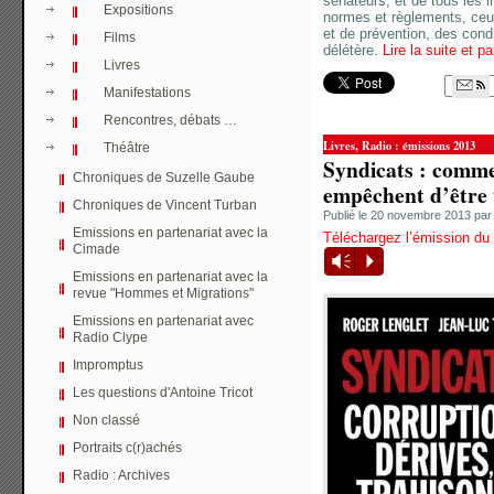
sénateurs, et de tous les i
Expositions
normes et règlements, ceu
et de prévention, des condi
Films
délétère.
Lire la suite et p
Livres
Manifestations
Rencontres, débats …
,
Livres
Radio : émissions 2013
Théâtre
Syndicats : comme
Chroniques de Suzelle Gaube
empêchent d’être 
Chroniques de Vincent Turban
Publié le 20 novembre 2013 pa
Emissions en partenariat avec la
Téléchargez l’émission d
Cimade
Vm
P
Emissions en partenariat avec la
revue "Hommes et Migrations"
Emissions en partenariat avec
Radio Clype
Impromptus
Les questions d'Antoine Tricot
Non classé
Portraits c(r)achés
Radio : Archives