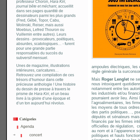
professeur Choron,
Hara Kiri,
journal bête et méchant
, accueillit
dans ses pages quantité de
dessinateurs parmi les plus grands
(Fred, Gébé, Topor, Cabu,
Wolinski, Reiser, mais aussi
Moebius, Lefred Thouron ou
Vuillemin entre autres). Leurs
dessins - provocateurs, poétiques,
absurdes, scatologiques… - furent
pour une grande partie
responsables du succès du
subversif mensuel.
Unes de magazine, illustrations
ampoules électriques, les 
intérieures, caricatures…
règle générale la surcons
Retrouvez une compilation de ces
Mais
Roger Lenglet
ne se 
trésors d’humour dans cette
nous intoxiquent quotidien
précieuse anthologie ! Une histoire
notamment entre les autorit
du dessin de presse à travers le
les industriels et/ou finan
prisme de
Hara Kiri
, et un beau
pourraient avoir lieu. Ainsi
livre à la gloire d’une époque et
l’agroalimentaires, les fi
d’un ton aujourd’hui révolus.
les moyens de tous ordres
des partis politiques…, ps
députés et sénateurs mais
Catégories
financés par les firmes int
officielles de régulation, 
Agenda
au nom et à l’apparence sc
concert
politiques et hauts fonctio