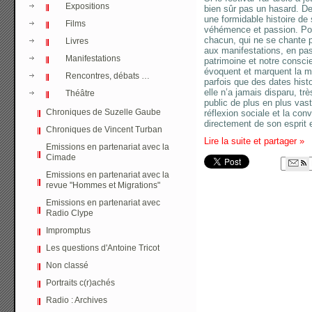
Expositions
bien sûr pas un hasard. De 
une formidable histoire de 
Films
véhémence et passion. Popu
chacun, qui ne se chante 
Livres
aux manifestations, en pas
Manifestations
patrimoine et notre consci
évoquent et marquent la m
Rencontres, débats …
parfois que des dates hist
elle n’a jamais disparu, trè
Théâtre
public de plus en plus vast
Chroniques de Suzelle Gaube
réflexion sociale et la conv
directement de son esprit e
Chroniques de Vincent Turban
Lire la suite et partager
»
Emissions en partenariat avec la
Cimade
Emissions en partenariat avec la
revue "Hommes et Migrations"
Emissions en partenariat avec
Radio Clype
Impromptus
Les questions d'Antoine Tricot
Non classé
Portraits c(r)achés
Radio : Archives