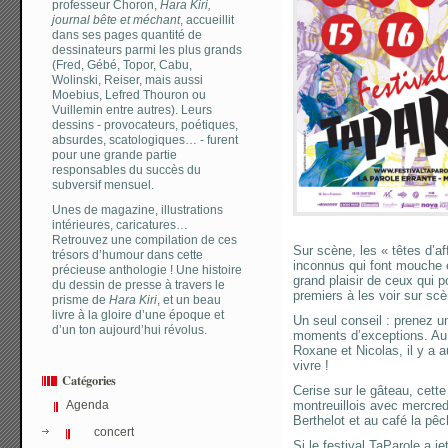
professeur Choron,
Hara Kiri,
journal bête et méchant
, accueillit
dans ses pages quantité de
dessinateurs parmi les plus grands
(Fred, Gébé, Topor, Cabu,
Wolinski, Reiser, mais aussi
Moebius, Lefred Thouron ou
Vuillemin entre autres). Leurs
dessins - provocateurs, poétiques,
absurdes, scatologiques… - furent
pour une grande partie
responsables du succès du
subversif mensuel.
Unes de magazine, illustrations
intérieures, caricatures…
Retrouvez une compilation de ces
Sur scène, les « têtes d’a
trésors d’humour dans cette
inconnus qui font mouche et
précieuse anthologie ! Une histoire
grand plaisir de ceux qui p
du dessin de presse à travers le
premiers à les voir sur scè
prisme de
Hara Kiri
, et un beau
livre à la gloire d’une époque et
Un seul conseil : prenez 
d’un ton aujourd’hui révolus.
moments d’exceptions. Au
Roxane et Nicolas, il y a 
vivre !
Catégories
Cerise sur le gâteau, cette
Agenda
montreuillois avec mercred
Berthelot et au café la pêc
concert
Si le festival TaParole a j