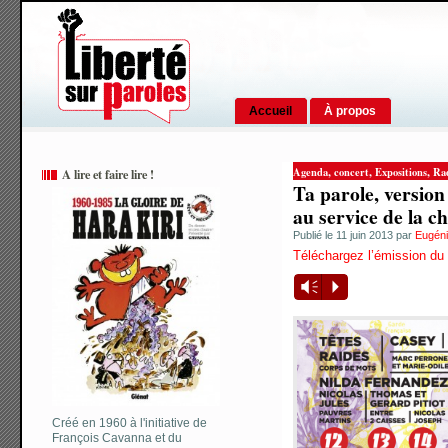
Accueil
À propos
,
,
,
Agenda
concert
Expositions
Rad
A lire et faire lire !
Ta parole, version 
au service de la c
Publié le 11 juin 2013 par
Eugéni
Téléchargez l’émission du
Vm
P
Créé en 1960 à l'initiative de
François Cavanna et du