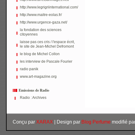
http://www.legrigriinternational.com/
http://www.maitre-eolas.fr/
http://www.urgence-gaza.net/
la fondation des sciences
citoyennes
laisse pas ces cris / l'espace écrit,
le site de Jean-Michel Defromont
le blog de Michel Collon
les interview de Pascale Fourier
radio panik
www.art-magazine.org
Emissions de Radio
Radio : Archives
Conçu par
XARAX
| Design par
Blog Perfume
modifié pa