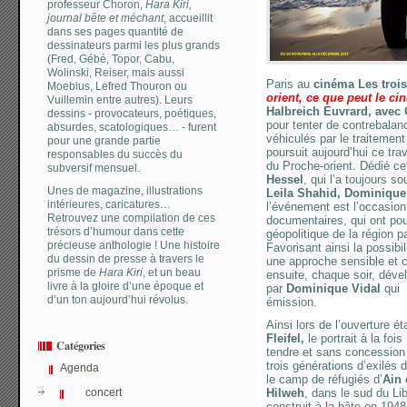
professeur Choron,
Hara Kiri,
journal bête et méchant
, accueillit
dans ses pages quantité de
dessinateurs parmi les plus grands
(Fred, Gébé, Topor, Cabu,
Wolinski, Reiser, mais aussi
Paris au
cinéma Les tro
Moebius, Lefred Thouron ou
orient, ce que peut le c
Vuillemin entre autres). Leurs
Halbreich Euvrard, avec
dessins - provocateurs, poétiques,
pour tenter de contrebalan
absurdes, scatologiques… - furent
véhiculés par le traitement
pour une grande partie
poursuit aujourd’hui ce tra
responsables du succès du
du Proche-orient. Dédié c
subversif mensuel.
Hessel
, qui l’a toujours s
Unes de magazine, illustrations
Leila Shahid, Dominique
intérieures, caricatures…
l’événement est l’occasion
Retrouvez une compilation de ces
documentaires, qui ont pour
trésors d’humour dans cette
géopolitique de la région p
précieuse anthologie ! Une histoire
Favorisant ainsi la possibil
du dessin de presse à travers le
une approche sensible et 
prisme de
Hara Kiri
, et un beau
ensuite, chaque soir, dév
livre à la gloire d’une époque et
par
Dominique Vidal
qui 
d’un ton aujourd’hui révolus.
émission.
Ainsi lors de l’ouverture ét
Fleifel,
le portrait à la fois
Catégories
tendre et sans concessio
trois générations d’exilés 
Agenda
le camp de réfugiés d’
Ain 
concert
Hilweh
, dans le sud du Li
construit à la hâte en 1948