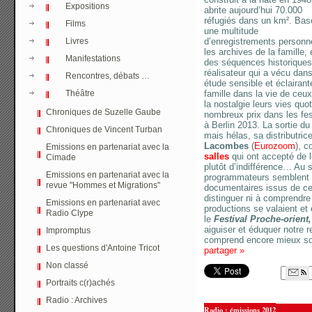
Expositions
abrite aujourd’hui 70.000
réfugiés dans un km². Bas
Films
une multitude
Livres
d’enregistrements personn
les archives de la famille, 
Manifestations
des séquences historiques, 
réalisateur qui a vécu dans
Rencontres, débats …
étude sensible et éclairant
Théâtre
famille dans la vie de ceu
la nostalgie leurs vies quo
Chroniques de Suzelle Gaube
nombreux prix dans les fe
à Berlin 2013. La sortie du
Chroniques de Vincent Turban
mais hélas, sa distributri
Lacombes
(
Eurozoom
), c
Emissions en partenariat avec la
salles
qui ont accepté de l
Cimade
plutôt d’indifférence… Au s
Emissions en partenariat avec la
programmateurs semblent po
revue "Hommes et Migrations"
documentaires issus de ce
distinguer ni à comprendre
Emissions en partenariat avec
productions se valaient et
Radio Clype
le
Festival Proche-orient
aiguiser et éduquer notre 
Impromptus
comprend encore mieux so
Les questions d'Antoine Tricot
partager
»
Non classé
Portraits c(r)achés
Radio : Archives
Radio : émissions 2012