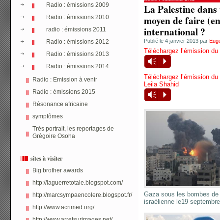
Radio : émissions 2009
La Palestine dans 
moyen de faire (en
Radio : émissions 2010
international ?
radio : émissions 2011
Publié le 4 janvier 2013 par
Eugé
Radio : émissions 2012
Téléchargez l’émission du
Radio : émissions 2013
Vm
P
Radio : émissions 2014
Téléchargez l’émission du
Radio : Emission à venir
Leila Shahid
Radio : émissions 2015
Vm
P
Résonance africaine
symptômes
Très portrait, les reportages de
Grégoire Osoha
sites à visiter
Big brother awards
http://laguerretotale.blogspot.com/
Gaza sous les bombes de 
http://marcsympaencolere.blogspot.fr/
israélienne le19 septembr
http://www.acrimed.org/
http://www.arretsurimages.net/