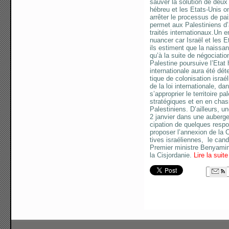
sauver la solution de deux 
hébreu et les Etats-Unis o
arrêter le processus de pa
permet aux Palestiniens d
traités internationaux.Un 
nuancer car Israël et les 
ils estiment que la naissan
qu’à la suite de négociatio
Palestine poursuive l’Etat
internationale aura été dét
tique de colo­ni­sation israé­
de la loi inter­na­tionale, d
s’approprier le ter­ri­toire 
stra­té­giques et en en chas
Pales­ti­niens. D’ailleurs, 
2 janvier dans une auberge 
ci­pation de quelques res­po
pro­poser l’annexion de la C
tives israé­liennes, le can­d
Premier ministre Benyamin
la Cisjordanie.
Lire la suit