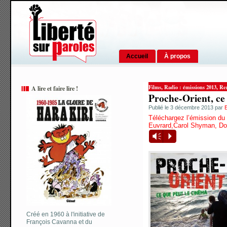
Accueil
À propos
,
,
Films
Radio : émissions 2013
Ren
A lire et faire lire !
Proche-Orient, ce 
Publié le 3 décembre 2013 par
Téléchargez l’émission du
Euvrard,Carol Shyman, Do
Vm
P
Créé en 1960 à l'initiative de
François Cavanna et du