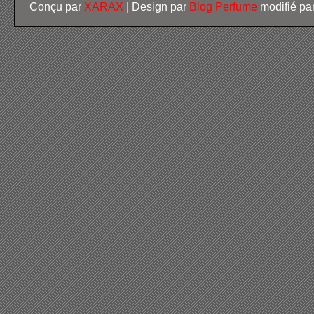
Conçu par
XARAX
| Design par
Blog Perfume
modifié pa