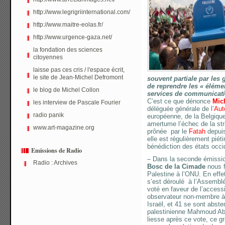
http://www.legrigriinternational.com/
http://www.maitre-eolas.fr/
http://www.urgence-gaza.net/
la fondation des sciences
citoyennes
laisse pas ces cris / l'espace écrit,
le site de Jean-Michel Defromont
souvent partiale par les
de reprendre les « éléme
le blog de Michel Collon
services de communication
C’est ce que dénonce
Mic
les interview de Pascale Fourier
déléguée générale de l’
Aut
radio panik
européenne, de la Belgiqu
amertume l’échec de la str
www.art-magazine.org
prônée par le
Fatah
depuis
elle est régulièrement piét
bénédiction des états occi
Emissions de Radio
– Dans la seconde émissio
Radio : Archives
Bosc de la Cimade
nous f
Palestine à l’ONU. En eff
s’est déroulé à l’Assembl
voté en faveur de l’access
observateur non-membre à 
Israël, et 41 se sont abste
palestinienne Mahmoud Abb
liesse après ce vote, ce g