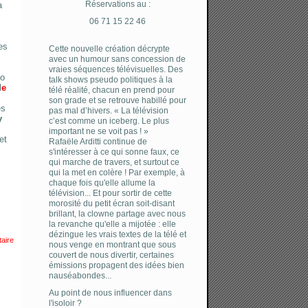
Réservations au :
a
06 71 15 22 46
es
Cette nouvelle création décrypte
avec un humour sans concession de
vraies séquences télévisuelles. Des
co
talk shows pseudo politiques à la
l
e
télé réalité, chacun en prend pour
son grade et se retrouve habillé pour
es
pas mal d’hivers. « La télévision
y
c’est comme un iceberg. Le plus
important ne se voit pas ! »
et
Rafaële Arditti continue de
s'intéresser à ce qui sonne faux, ce
qui marche de travers, et surtout ce
qui la met en colère ! Par exemple, à
chaque fois qu'elle allume la
télévision... Et pour sortir de cette
morosité du petit écran soit-disant
brillant, la clowne partage avec nous
la revanche qu'elle a mijotée : elle
dézingue les vrais textes de la télé et
aire
nous venge en montrant que sous
couvert de nous divertir, certaines
émissions propagent des idées bien
nauséabondes...
Au point de nous influencer dans
l'isoloir ?