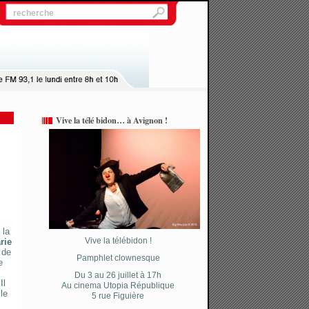
Vive la télé bidon… à Avignon !
 la
Vive la télébidon !
rie
 de
Pamphlet clownesque
e
Du 3 au 26 juillet à 17h
Il
Au cinema Utopia République
lle
5 rue Figuière