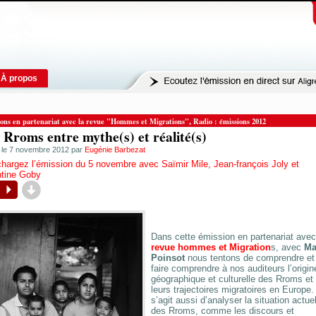
À propos
,
ons en partenariat avec la revue "Hommes et Migrations"
Radio : émissions 2012
 Rroms entre mythe(s) et réalité(s)
é le 7 novembre 2012 par
Eugénie Barbezat
hargez l’émission du 5 novembre avec Saïmir Mile, Jean-françois Joly et
ntine Goby
d
P
Dans cette émission en partenariat avec
revue hommes et Migration
s, avec
Ma
Poinsot
nous tentons de comprendre et
faire comprendre à nos auditeurs l’origin
géographique et culturelle des Rroms et
leurs trajectoires migratoires en Europe. 
s’agit aussi d’analyser la situation actue
des Rroms, comme les discours et