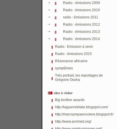
Radio : émissions 2009
Radio : émissions 2010
radio : émissions 2011
Radio : émissions 2012
Radio : émissions 2013
Radio : émissions 2014
Radio : Emission à venir
Radio : émissions 2015
Résonance africaine
symptômes
Très portrait, les reportages de
Grégoire Osoha
sites à visiter
Big brother awards
http://laguerretotale.blogspot.com/
http://marcsympaencolere.blogspot.fr/
http://www.acrimed.org/
http://www.arretsurimages.net/