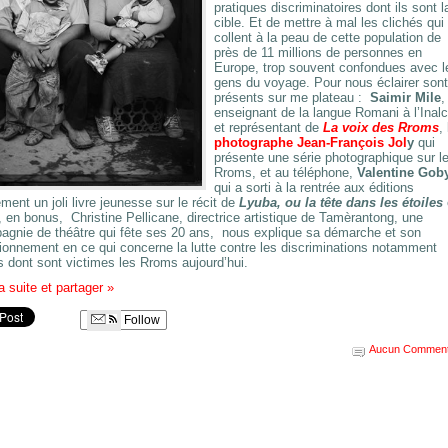
pratiques discriminatoires dont ils sont l
cible. Et de mettre à mal les clichés qui
collent à la peau de cette population de
près de 11 millions de personnes en
Europe, trop souvent confondues avec l
gens du voyage. Pour nous éclairer sont
présents sur me plateau :
Saimir Mile
,
enseignant de la langue Romani à l’Inal
et représentant de
La voix des Rroms
, 
photographe Jean-François Jol
y
qui
présente une série photographique sur l
Rroms, et au téléphone,
Valentine Gob
qui a sorti à la rentrée aux éditions
ment un joli livre jeunesse sur le récit de
Lyuba, ou la tête dans les étoiles
, en bonus, Christine Pellicane, directrice artistique de Tamèrantong, une
agnie de théâtre qui fête ses 20 ans, nous explique sa démarche et son
ionnement en ce qui concerne la lutte contre les discriminations notamment
s dont sont victimes les Rroms aujourd’hui.
la suite et partager
»
Follow
Aucun Comment