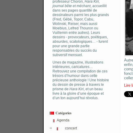
professeur Choron,
Hara Kiri,
journal bête et méchant
, accueillit
dans ses pages quantité de
dessinateurs parmi les plus grands
(Fred, Gébé, Topor, Cabu,
Wolinski, Reiser, mais aussi
Moebius, Lefred Thouron ou
Vuillemin entre autres). Leurs
dessins - provocateurs, poétiques,
absurdes, scatologiques… - furent
pour une grande partie
responsables du succès du
subversif mensuel.
Autre
Unes de magazine, illustrations
enfin
intérieures, caricatures…
comp
Retrouvez une compilation de ces
fonct
trésors d’humour dans cette
celle
précieuse anthologie ! Une histoire
du dessin de presse à travers le
Lire 
prisme de
Hara Kiri
, et un beau
livre à la gloire d’une époque et
d’un ton aujourd’hui révolus.
Catégories
Agenda
concert