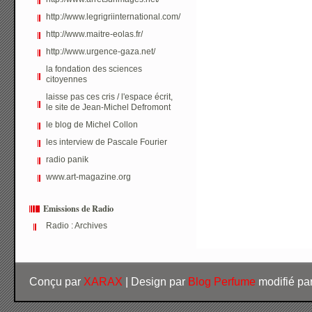
http://www.legrigriinternational.com/
http://www.maitre-eolas.fr/
http://www.urgence-gaza.net/
la fondation des sciences
citoyennes
laisse pas ces cris / l'espace écrit,
le site de Jean-Michel Defromont
le blog de Michel Collon
les interview de Pascale Fourier
radio panik
www.art-magazine.org
Emissions de Radio
Radio : Archives
Conçu par
XARAX
| Design par
Blog Perfume
modifié pa