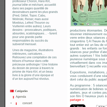
professeur Choron,
Hara Kiri,
journal bête et méchant
, accueillit
dans ses pages quantité de
dessinateurs parmi les plus grands
(Fred, Gébé, Topor, Cabu,
Wolinski, Reiser, mais aussi
Moebius, Lefred Thouron ou
Vuillemin entre autres). Leurs
dessins - provocateurs, poétiques,
productions étonnantes. De
absurdes, scatologiques… - furent
résonner intérieurement o
pour une grande partie
verre entre deux séances a
responsables du succès du
strapontins !) A l’heure du
subversif mensuel.
tout entier est un lieu de vi
grands : les enfants se fon
Unes de magazine, illustrations
séances pour profiter d’ate
intérieures, caricatures…
autres surprises ! Vos bob
Retrouvez une compilation de ces
jeunesse numérique sous 
trésors d’humour dans cette
virtuellement dans vos ima
précieuse anthologie ! Une histoire
bienveillant !) recueille 
du dessin de presse à travers le
prisme de
Hara Kiri
, et un beau
Expositions, installations
livre à la gloire d’une époque et
vous conduisent d’une séan
d’un ton aujourd’hui révolus.
dont celui du public auquel
Au programme : 5 séances
numérisation de bobines su
Catégories
ateliers, jeux et contes p
son film O heureux jours à
Agenda
partager
»
concert