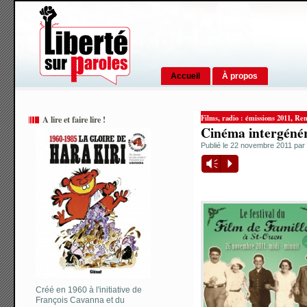
Accueil
À propos
,
,
Films
radio : émissions 2011
Ren
A lire et faire lire !
Cinéma intergénér
Publié le 22 novembre 2011 par
Vm
P
Créé en 1960 à l'initiative de
François Cavanna et du