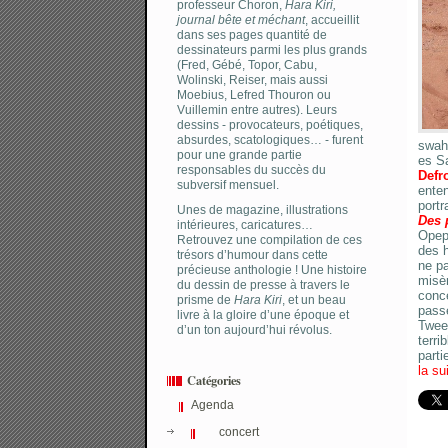
professeur Choron,
Hara Kiri,
journal bête et méchant
, accueillit
dans ses pages quantité de
dessinateurs parmi les plus grands
(Fred, Gébé, Topor, Cabu,
Wolinski, Reiser, mais aussi
Moebius, Lefred Thouron ou
Vuillemin entre autres). Leurs
dessins - provocateurs, poétiques,
absurdes, scatologiques… - furent
swahi
pour une grande partie
es Sa
responsables du succès du
Defr
subversif mensuel.
enten
portr
Unes de magazine, illustrations
Des 
intérieures, caricatures…
Opepi
Retrouvez une compilation de ces
des 
trésors d’humour dans cette
ne pa
précieuse anthologie ! Une histoire
misè
du dessin de presse à travers le
conce
prisme de
Hara Kiri
, et un beau
passe
livre à la gloire d’une époque et
Tweeh
d’un ton aujourd’hui révolus.
terri
parti
la su
Catégories
Agenda
concert