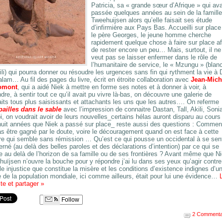
Patricia, sa « grande sœur d’Afrique » qui ava
passée quelques années au sein de la famille
Tweehuijsen alors qu’elle faisait ses étude
d’infirmière aux Pays Bas. Accueilli sur place
le père Georges, le jeune homme cherche
rapidement quelque chose à faire sur place af
de rester encore un peu… Mais, surtout, il ne
veut pas se laisser enfermer dans le rôle de
l’humanitaire de service, le « Mzungu » (blan
li) qui pourra donner ou résoudre les urgences sans fin qui rythment la vie à 
lam… Au fil des pages du livre, écrit en étroite collaboration avec
Jean-Mich
omont
, qui a aidé Niek à mettre en forme ses notes et à donner à voir, à
dre, à sentir tout ce qu’il avait pu vivre là-bas, on découvre une galerie de
aits tous plus saisissants et attachants les uns que les autres…. On referme
pailles dans le sable
avec l’impression de connaitre Dastan, Tall, Akili, Soni
, on voudrait avoir de leurs nouvelles_certains hélas auront disparu au cours
huit années que Niek a passé sur place_ reste aussi des questions : Commen
s être gagné par le doute, voire le découragement quand on est face à cette
re qui semble sans rémission … Qu’est ce qui pousse un occidental à se sent
rné (au delà des belles paroles et des déclarations d’intention) par ce qui se
 au delà de l’horizon de sa famille ou de ses frontières ? Avant même que N
uïjsen n’ouvre la bouche pour y répondre j’ai lu dans ses yeux qu’agir contre
ble injustice que constitue la misère et les conditions d’existence indignes d’u
e de la population mondiale, ici comme ailleurs, était pour lui une évidence…
ite et partager
»
Follow
2 Commenta