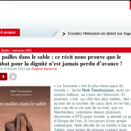
À propos
,
Radio : émissions 2012
 pailles dans le sable : ce récit nous prouve que le
bat pour la dignité n’est jamais perdu d’avance !
 le 23 février 2012 par
Eugénie Barbezat
d
P
« La Tanzanie c’est le plus beau pays du
monde » , lâche
Niek Tweehuijsen
, avec un
sourire radieux, au cours de l’émission. Et
pourtant, c’est au côté des plus faibles, des
au ban de la société, de ceux dont on ne fait
plus cas de la vie que de la mort, que ce
Néerlandais, volontaire depuis plusieurs
décennies à ATD quart monde, a abordé ce p
d’Afrique de l’est. A l’occasion d’une année
sabbatique, Niek décide de se rendre à Dar e
Salam, pour tenter de renouer contact avec