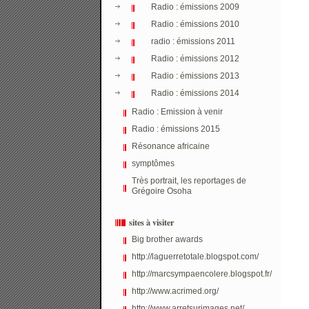
Radio : émissions 2009
Radio : émissions 2010
radio : émissions 2011
Radio : émissions 2012
Radio : émissions 2013
Radio : émissions 2014
Radio : Emission à venir
Radio : émissions 2015
Résonance africaine
symptômes
Très portrait, les reportages de
Grégoire Osoha
sites à visiter
Big brother awards
http://laguerretotale.blogspot.com/
http://marcsympaencolere.blogspot.fr/
http://www.acrimed.org/
http://www.arretsurimages.net/