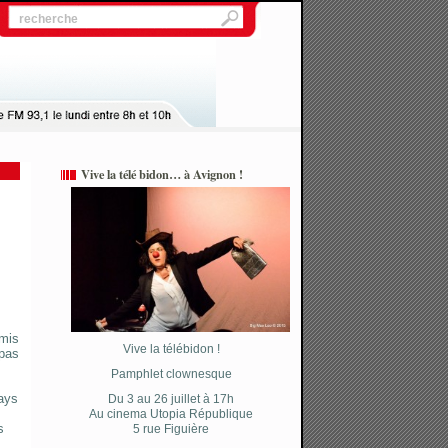
Vive la télé bidon… à Avignon !
 mis
Vive la télébidon !
 pas
Pamphlet clownesque
ays
Du 3 au 26 juillet à 17h
Au cinema Utopia République
s
5 rue Figuière