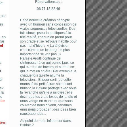
Réservations au :
it
06 71 15 22 46
 par
Cette nouvelle création décrypte
in
avec un humour sans concession de
vraies séquences télévisuelles. Des
talk shows pseudo politiques à la
c en
télé réalité, chacun en prend pour
Dar
son grade et se retrouve habillé pour
el
pas mal d’hivers. « La télévision
c’est comme un iceberg. Le plus
important ne se voit pas ! »
Rafaële Arditti continue de
a,
s'intéresser à ce qui sonne faux, ce
qui marche de travers, et surtout ce
t
qui la met en colère ! Par exemple, à
chaque fois qu'elle allume la
ir
télévision... Et pour sortir de cette
morosité du petit écran soit-disant
iek
brillant, la clowne partage avec nous
 la
la revanche qu'elle a mijotée : elle
ne
dézingue les vrais textes de la télé et
Lire
nous venge en montrant que sous
couvert de nous divertir, certaines
émissions propagent des idées bien
nauséabondes...
Au point de nous influencer dans
ires
l'isoloir ?