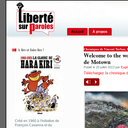
Accueil
À propos
,
Chroniques de Vincent Turban
A lire et faire lire !
Welcome to the wo
de Motown
Publié le 20 juillet 2013 par
Eugé
Téléchargez la chronique d
Vm
P
Créé en 1960 à l'initiative de
François Cavanna et du