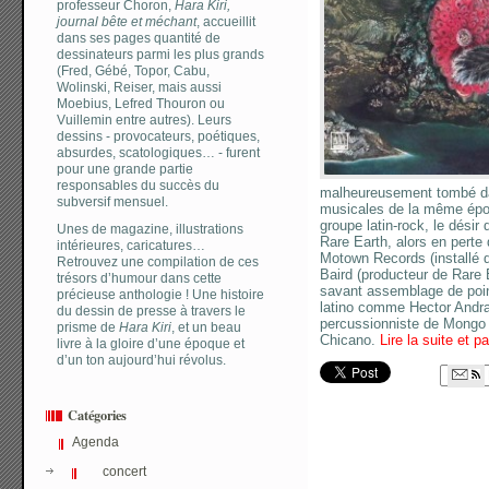
professeur Choron,
Hara Kiri,
journal bête et méchant
, accueillit
dans ses pages quantité de
dessinateurs parmi les plus grands
(Fred, Gébé, Topor, Cabu,
Wolinski, Reiser, mais aussi
Moebius, Lefred Thouron ou
Vuillemin entre autres). Leurs
dessins - provocateurs, poétiques,
absurdes, scatologiques… - furent
pour une grande partie
responsables du succès du
malheureusement tombé d
subversif mensuel.
musicales de la même époqu
groupe latin-rock, le désir 
Unes de magazine, illustrations
Rare Earth, alors en perte
intérieures, caricatures…
Motown Records (installé 
Retrouvez une compilation de ces
Baird (producteur de Rare E
trésors d’humour dans cette
savant assemblage de poin
précieuse anthologie ! Une histoire
latino comme Hector Andr
du dessin de presse à travers le
percussionniste de Mongo
prisme de
Hara Kiri
, et un beau
Chicano.
Lire la suite et p
livre à la gloire d’une époque et
d’un ton aujourd’hui révolus.
Catégories
Agenda
concert