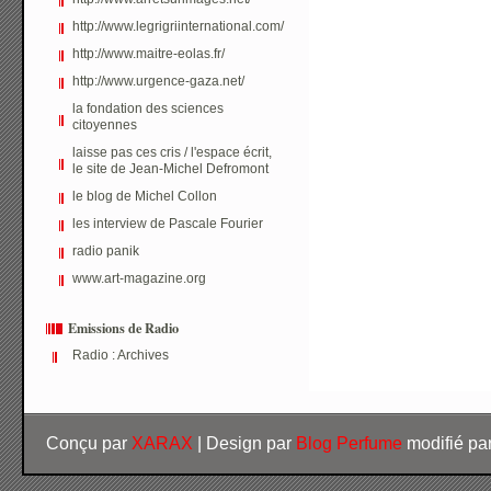
http://www.legrigriinternational.com/
http://www.maitre-eolas.fr/
http://www.urgence-gaza.net/
la fondation des sciences
citoyennes
laisse pas ces cris / l'espace écrit,
le site de Jean-Michel Defromont
le blog de Michel Collon
les interview de Pascale Fourier
radio panik
www.art-magazine.org
Emissions de Radio
Radio : Archives
Conçu par
XARAX
| Design par
Blog Perfume
modifié pa