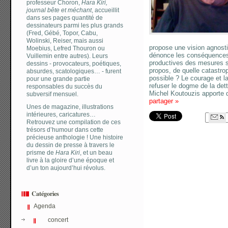
professeur Choron,
Hara Kiri,
journal bête et méchant
, accueillit
dans ses pages quantité de
dessinateurs parmi les plus grands
(Fred, Gébé, Topor, Cabu,
Wolinski, Reiser, mais aussi
propose une vision agnostiq
Moebius, Lefred Thouron ou
dénonce les conséquences 
Vuillemin entre autres). Leurs
productives des mesures s
dessins - provocateurs, poétiques,
propos, de quelle catastrop
absurdes, scatologiques… - furent
possible ? Le courage et la
pour une grande partie
refuser le dogme de la det
responsables du succès du
Michel Koutouzis apporte
subversif mensuel.
partager
»
Unes de magazine, illustrations
intérieures, caricatures…
Retrouvez une compilation de ces
trésors d’humour dans cette
précieuse anthologie ! Une histoire
du dessin de presse à travers le
prisme de
Hara Kiri
, et un beau
livre à la gloire d’une époque et
d’un ton aujourd’hui révolus.
Catégories
Agenda
concert