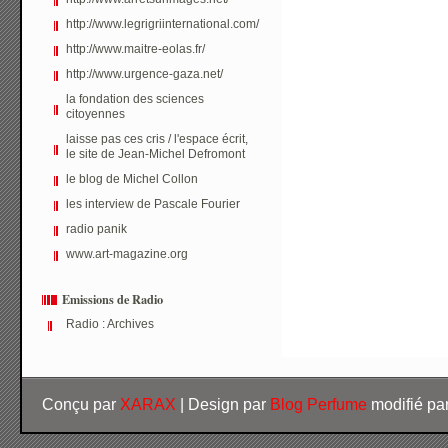
http://www.legrigriinternational.com/
http://www.maitre-eolas.fr/
http://www.urgence-gaza.net/
la fondation des sciences
citoyennes
laisse pas ces cris / l'espace écrit,
le site de Jean-Michel Defromont
le blog de Michel Collon
les interview de Pascale Fourier
radio panik
www.art-magazine.org
Emissions de Radio
Radio : Archives
Conçu par
XARAX
| Design par
Blog Perfume
modifié pa