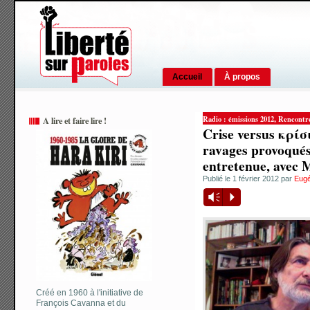
Accueil
À propos
,
Radio : émissions 2012
Rencontres
A lire et faire lire !
Crise versus κρίσι
ravages provoqués
entretenue, avec 
Publié le 1 février 2012 par
Eugé
Vm
P
Créé en 1960 à l'initiative de
François Cavanna et du