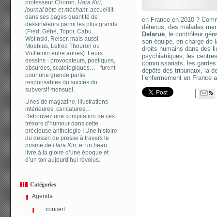
professeur Choron,
Hara Kiri,
journal bête et méchant
, accueillit
dans ses pages quantité de
en France en 2010 ? Comme
dessinateurs parmi les plus grands
détenus, des malades men
(Fred, Gébé, Topor, Cabu,
Delarue
, le contrôleur gén
Wolinski, Reiser, mais aussi
son équipe, en charge de la
Moebius, Lefred Thouron ou
droits humains dans des l
Vuillemin entre autres). Leurs
psychiatriques, les centres
dessins - provocateurs, poétiques,
commissariats, les gardes 
absurdes, scatologiques… - furent
dépôts des tribunaux, la do
pour une grande partie
l’enfermement en France a
responsables du succès du
subversif mensuel.
Unes de magazine, illustrations
intérieures, caricatures…
Retrouvez une compilation de ces
trésors d’humour dans cette
précieuse anthologie ! Une histoire
du dessin de presse à travers le
prisme de
Hara Kiri
, et un beau
livre à la gloire d’une époque et
d’un ton aujourd’hui révolus.
Catégories
Agenda
concert