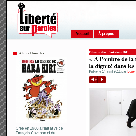
Accueil
À propos
,
Films
radio : émissions 2011
A lire et faire lire !
« À l’ombre de la 
la dignité dans le
Publié le 14 avril 2011 par
Eugén
Vm
P
Créé en 1960 à l'initiative de
François Cavanna et du