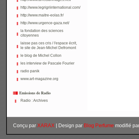
http://www.legrigriinternational.com/
http://www.maitre-eolas.fr/
http://www.urgence-gaza.net/
la fondation des sciences
citoyennes
laisse pas ces cris / l'espace écrit,
le site de Jean-Michel Defromont
le blog de Michel Collon
les interview de Pascale Fourier
radio panik
www.art-magazine.org
Emissions de Radio
Radio : Archives
Conçu par
XARAX
| Design par
Blog Perfume
modifié pa