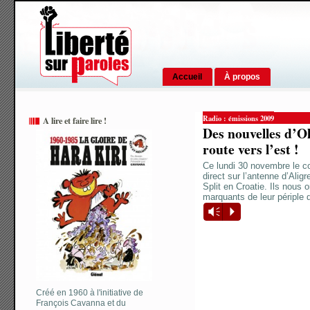
Accueil
À propos
Radio : émissions 2009
A lire et faire lire !
Des nouvelles d’Ol
route vers l’est !
Ce lundi 30 novembre le c
direct sur l’antenne d’Ali
Split en Croatie. Ils nous
marquants de leur périple 
Vm
P
Créé en 1960 à l'initiative de
François Cavanna et du