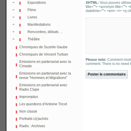
Expositions
XHTML:
Vous pouvez utiliser 
title=""> <acronym title="">
Films
datetime=""> <em> <i> <q cit
Livres
Manifestations
Rencontres, débats …
Théâtre
Chroniques de Suzelle Gaube
Chroniques de Vincent Turban
Please note:
Comment moder
Emissions en partenariat avec la
comment. There is no need 
Cimade
Emissions en partenariat avec la
revue "Hommes et Migrations"
Emissions en partenariat avec
Radio Clype
Impromptus
Les questions d'Antoine Tricot
Non classé
Portraits c(r)achés
Radio : Archives