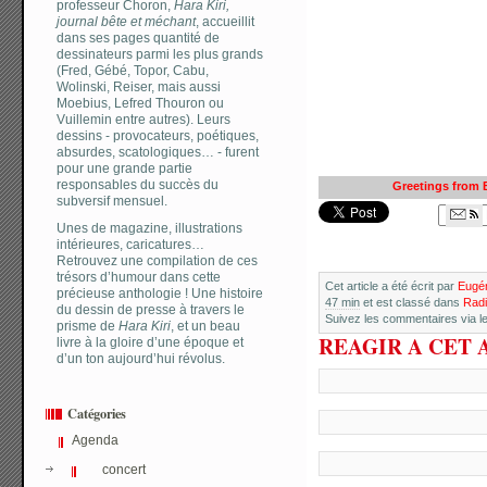
professeur Choron,
Hara Kiri,
journal bête et méchant
, accueillit
dans ses pages quantité de
dessinateurs parmi les plus grands
(Fred, Gébé, Topor, Cabu,
Wolinski, Reiser, mais aussi
Moebius, Lefred Thouron ou
Vuillemin entre autres). Leurs
dessins - provocateurs, poétiques,
absurdes, scatologiques… - furent
pour une grande partie
responsables du succès du
Greetings from 
subversif mensuel.
Unes de magazine, illustrations
intérieures, caricatures…
Retrouvez une compilation de ces
trésors d’humour dans cette
Cet article a été écrit par
Eugén
précieuse anthologie ! Une histoire
47 min
et est classé dans
Radi
du dessin de presse à travers le
Suivez les commentaires via le
prisme de
Hara Kiri
, et un beau
REAGIR A CET 
livre à la gloire d’une époque et
d’un ton aujourd’hui révolus.
Catégories
Agenda
concert