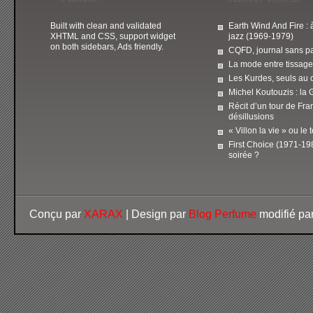
Built with clean and validated
Earth Wind And Fire : 
XHTML and CSS, support widget
jazz (1969-1979)
on both sidebars, Ads friendly.
CQFD, journal sans pa
La mode entre tissage
Les Kurdes, seuls au 
Michel Koutouzis : la 
Récit d’un tour de Fra
désillusions
« Villon la vie » ou le
First Choice (1971-198
soirée ?
Conçu par
XARAX
| Design par
Blog Perfume
modifié pa