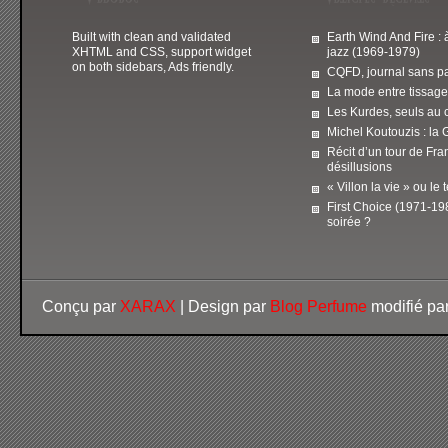
Built with clean and validated
Earth Wind And Fire : 
XHTML and CSS, support widget
jazz (1969-1979)
on both sidebars, Ads friendly.
CQFD, journal sans pa
La mode entre tissage
Les Kurdes, seuls au 
Michel Koutouzis : la 
Récit d’un tour de Fra
désillusions
« Villon la vie » ou le
First Choice (1971-198
soirée ?
Conçu par
XARAX
| Design par
Blog Perfume
modifié pa