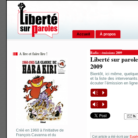
Accueil
À propos
Radio : émissions 2009
A lire et faire lire !
Liberté sur parol
2009
Bientôt, ici même, quelque
et la liste des intervena
écouter l’émission en lign
Vm
P
Vm
P
Créé en 1960 à l'initiative de
François Cavanna et du
Cet article a été écrit par
Eugén