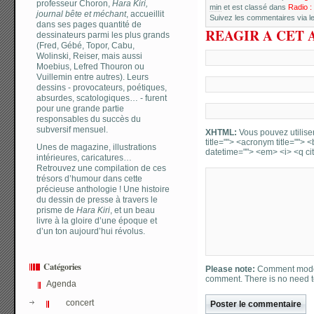
professeur Choron,
Hara Kiri,
min
et est classé dans
Radio :
journal bête et méchant
, accueillit
Suivez les commentaires via le
dans ses pages quantité de
REAGIR A CET 
dessinateurs parmi les plus grands
(Fred, Gébé, Topor, Cabu,
Wolinski, Reiser, mais aussi
Moebius, Lefred Thouron ou
Vuillemin entre autres). Leurs
dessins - provocateurs, poétiques,
absurdes, scatologiques… - furent
pour une grande partie
responsables du succès du
subversif mensuel.
XHTML:
Vous pouvez utiliser 
title=""> <acronym title="">
Unes de magazine, illustrations
datetime=""> <em> <i> <q cit
intérieures, caricatures…
Retrouvez une compilation de ces
trésors d’humour dans cette
précieuse anthologie ! Une histoire
du dessin de presse à travers le
prisme de
Hara Kiri
, et un beau
livre à la gloire d’une époque et
d’un ton aujourd’hui révolus.
Catégories
Please note:
Comment moder
comment. There is no need 
Agenda
concert