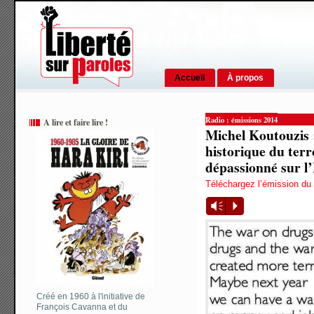
Accueil
À propos
Radio : émissions 2014
A lire et faire lire !
Michel Koutouzis 
historique du ter
dépassionné sur l
Téléchargez l’émission du
Vm
P
Créé en 1960 à l'initiative de
François Cavanna et du