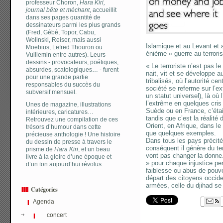
professeur Choron,
Hara Kiri,
journal bête et méchant
, accueillit
dans ses pages quantité de
dessinateurs parmi les plus grands
(Fred, Gébé, Topor, Cabu,
Wolinski, Reiser, mais aussi
Islamique et au Levant et 
Moebius, Lefred Thouron ou
énième « guerre au terrori
Vuillemin entre autres). Leurs
dessins - provocateurs, poétiques,
« Le terroriste n’est pas l
absurdes, scatologiques… - furent
nait, vit et se développe 
pour une grande partie
tribalisés, où l’autorité ce
responsables du succès du
société se referme sur l’e
subversif mensuel.
un statut universel), là où l
l’extrême en quelques cris
Unes de magazine, illustrations
Suède ou en France, c’étai
intérieures, caricatures…
tandis que c’est la réalité
Retrouvez une compilation de ces
Orient, en Afrique, dans l
trésors d’humour dans cette
que quelques exemples.
précieuse anthologie ! Une histoire
Dans tous les pays précité
du dessin de presse à travers le
conséquent il génère du te
prisme de
Hara Kiri
, et un beau
vont pas changer la donne.
livre à la gloire d’une époque et
» pour chaque injustice p
d’un ton aujourd’hui révolus.
faiblesse ou abus de pouv
départ des citoyens occid
armées, celle du djihad se 
Catégories
Agenda
concert