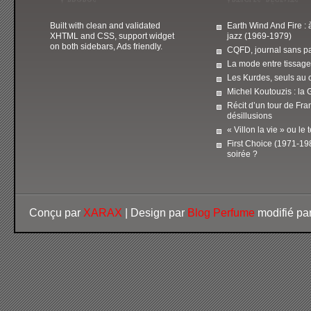
Built with clean and validated
Earth Wind And Fire : 
XHTML and CSS, support widget
jazz (1969-1979)
on both sidebars, Ads friendly.
CQFD, journal sans pa
La mode entre tissage
Les Kurdes, seuls au 
Michel Koutouzis : la 
Récit d’un tour de Fra
désillusions
« Villon la vie » ou le
First Choice (1971-198
soirée ?
Conçu par
XARAX
| Design par
Blog Perfume
modifié pa