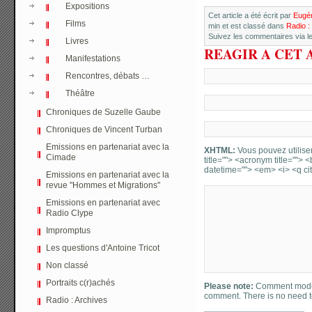
Expositions
Cet article a été écrit par
Eugén
Films
min
et est classé dans
Radio :
Suivez les commentaires via le
Livres
REAGIR A CET 
Manifestations
Rencontres, débats …
Théâtre
Chroniques de Suzelle Gaube
Chroniques de Vincent Turban
Emissions en partenariat avec la
XHTML:
Vous pouvez utiliser 
Cimade
title=""> <acronym title="">
datetime=""> <em> <i> <q cit
Emissions en partenariat avec la
revue "Hommes et Migrations"
Emissions en partenariat avec
Radio Clype
Impromptus
Les questions d'Antoine Tricot
Non classé
Portraits c(r)achés
Please note:
Comment moder
comment. There is no need 
Radio : Archives